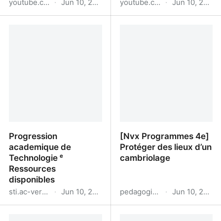
youtube.com
·
Jun 10, 2026
youtube.com
·
Jun 10, 2026
Watch
Watch
Progression
[Nvx Programmes 4e]
academique de
Protéger des lieux d’un
Technologie ᵉ
cambriolage
Ressources
disponibles
sti.ac-versailles.fr
·
Jun 10, 2026
pedagogie.ac-rennes.fr
·
Jun 10, 2026
Progression academique
[Nvx Programmes 4e]