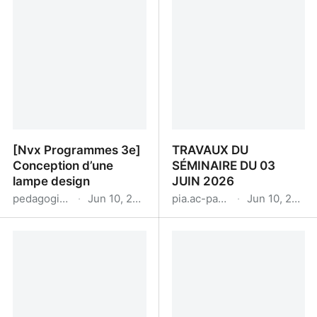
de Technologie ᵉ
Protéger des lieux d’un
Ressources disponibles
cambriolage
[Nvx Programmes 3e]
TRAVAUX DU
Conception d’une
SÉMINAIRE DU 03
lampe design
JUIN 2026
pedagogie.ac-rennes.fr
·
Jun 10, 2026
pia.ac-paris.fr
·
Jun 10, 2026
[Nvx Programmes 3e]
TRAVAUX DU SÉMINAIRE
Conception d’une lampe
DU 03 JUIN 2026
design